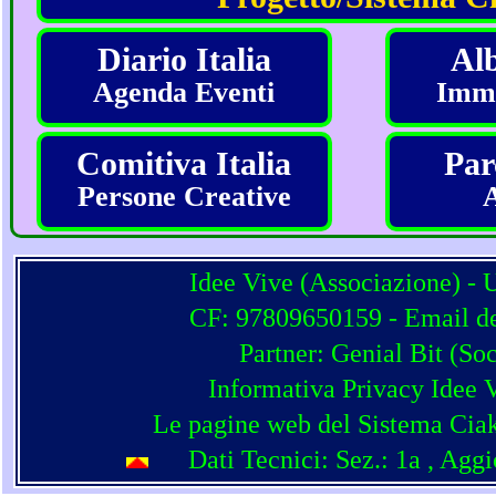
Diario Italia
Alb
Agenda Eventi
Imma
Comitiva Italia
Par
Persone Creative
Idee Vive (Associazione) - 
CF: 97809650159 - Email del
Partner:
Genial Bit
(
Soc
Informativa Privacy Idee 
Le pagine web del Sistema Ciak
Dati Tecnici: Sez.: 1a
, Agg